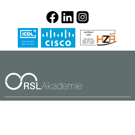
Ruhrallee 158
D- 45136 Essen
0201 82 15 16 0
info@rsl-akademie.de