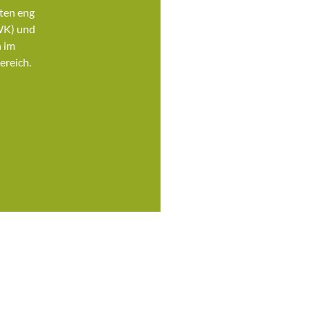
ten eng
WK) und
 im
ereich.