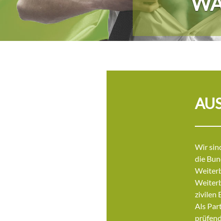
WA
AUS
Wir sin
die Bun
Weiterb
Weiterb
zivilen
Als Par
prüfend