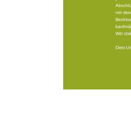
Abschlu
mir de
Bezirks
kaufmän
Wir ste
Dein Un