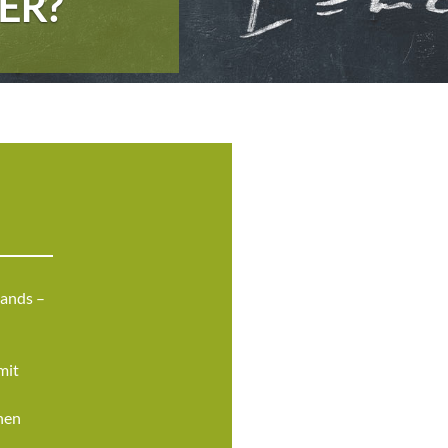
ER?
lands –
mit
nen