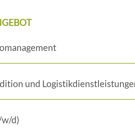
NGEBOT
üromanagement
ition und Logistikdienstleistunge
/w/d)