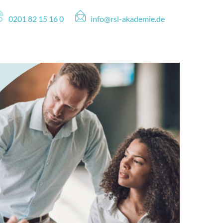
0201 82 15 16 0
info@rsl-akademie.de
Zum
Inhalt
springen