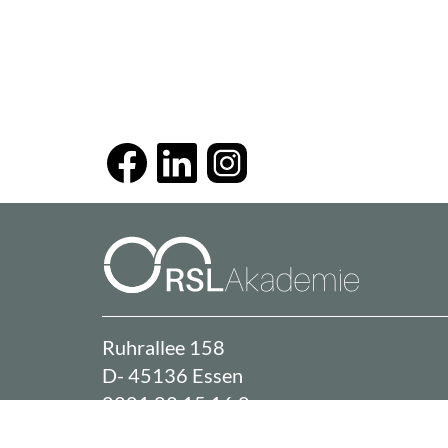
Ruhrallee 158
D- 45136 Essen
0201 82 15 16 0
info@rsl-akademie.de